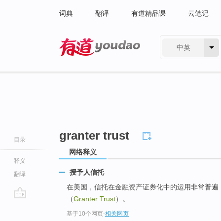
词典
翻译
有道精品课
云笔记
中英
有道 - 网易旗下搜索
granter trust
目录
网络释义
释义
授予人信托
翻译
在美国，信托在金融资产证券化中的运用非常普遍
（
Granter Trust
）。
go
基于10个网页
-
相关网页
top