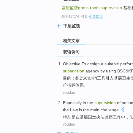
基层监督grass-roots supervision
基础税率b
基于1727个网页
-
相关网页
下层监视
相关文章
双语例句
Objective To
design
a suitable
perfo
supervision
agency by using BSC&KP
目的：把
BSC&KPI
工具引入
基层
卫生
价
指标
体系
。
youdao
Especially
in
the
supervision
of
nation
the
Law
is
the
main
challenge
.
特别是
在
基层
国土
执法
监察
工作中，“
youdao