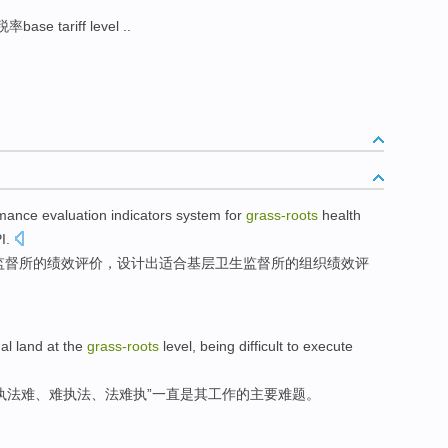
ase tariff level ..
rmance
evaluation
indicators
system
for
grass-roots
health
I
.
监督所的
绩效
评价
，
设计
出
适合基层卫生监督所的组织绩效评
al land
at the
grass-roots
level
,
being difficult to
execute
执法
难
、难执法、
法
难执”一直
是
其
工作的主要难题。