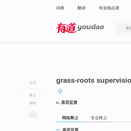
词典
翻译
有道精品课
中
有道 - 网易旗下搜索
grass-roots supervisi
目录
释义
n. 基层监督
例句
网络释义
专业释义
go
top
基层监督