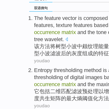
双语例句
The
feature
vector
is
composed
features
, texture features base
occurrence
matrix
and the tone 
tree
wavelet
.
该
方法将树型小
波
中
颇纹理
能量
型小波
滤波后
的
灰度
组成
的特征
youdao
Entropy
thresholding
method
is 
thresholding
of
digital images
b
occurrence
matrix
and the
max
它包括二维匹配滤波预处理
以
增
度
共生
矩阵
的
最大
熵
阈
值化
方法
youdao