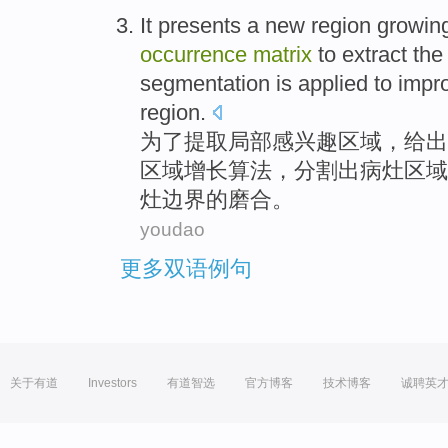
It
presents
a
new
region
growin
occurrence
matrix
to
extract
th
segmentation is
applied
to
impr
region
.
为了
提取
局部感兴趣
区域
，
给出
区域
增长
算法
，
分割
出
病灶
区域
灶
边界
的磨合。
youdao
更多双语例句
关于有道
Investors
有道智选
官方博客
技术博客
诚聘英