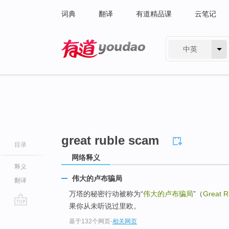
词典
翻译
有道精品课
云笔记
中英
有道 - 网易旗下搜索
great ruble scam
目录
网络释义
释义
伟大的卢布骗局
翻译
万塔的秘密行动被称为“
伟大的卢布骗局
”（
Great 
果你从未听说过里欧。
go
基于132个网页
-
相关网页
top