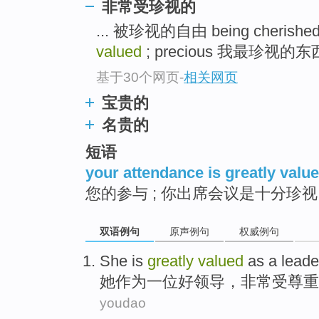
非常受珍视的
... 被珍视的自由 being cherished
valued
; precious 我最珍视的东西 Th
基于30个网页
-
相关网页
宝贵的
名贵的
短语
your attendance is greatly valu
您的参与 ; 你出席会议是十分珍视
双语例句
原声例句
权威例句
She
is
greatly
valued
as
a
leade
她
作为
一位
好领导，
非常
受
尊重
youdao