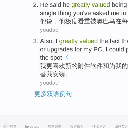
He
said
he
greatly
valued
bein
single thing
you've
asked me
to
他
说
，他
极度
看重被
奥巴马
在
每
youdao
Also
,
I
greatly
valued
the
fact th
or
upgrades
for
my
PC
, I could
the
spot
.
我
更
喜欢
新的
附件
软件
和
为
我的
替我
安装
。
youdao
更多双语例句
关于有道
Investors
有道智选
官方博客
技术博客
诚聘英