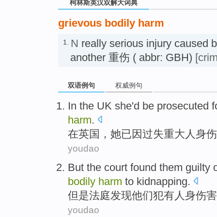
柯林斯英汉双解大词典
grievous bodily harm
N
really serious injury caused 
1.
another 重伤 ( abbr: GBH)
[crim
双语例句
权威例句
In
the UK
she
'd
be prosecuted
f
harm
.
在
英国
，
她
已因过失重大人身伤
youdao
But
the court
found
them
guilty
o
bodily
harm
to
kidnapping
.
但是
法庭
发现
他们
犯有
人身
伤害
youdao