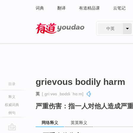
词典
翻译
有道精品课
云笔记
中英
有道 - 网易旗下搜索
grievous bodily harm
目录
英
[ˌɡriːvəs ˌbɒdɪli ˈhɑːm]
释义
严重伤害：指一人对他人造成严
权威词典
例句
网络释义
英英释义