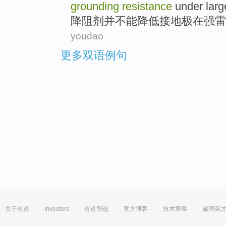
grounding
resistance
under
lar
降
阻
剂
并
不能
降低
接地
极
在
强
雷
youdao
更多双语例句
关于有道
Investors
有道智选
官方博客
技术博客
诚聘英