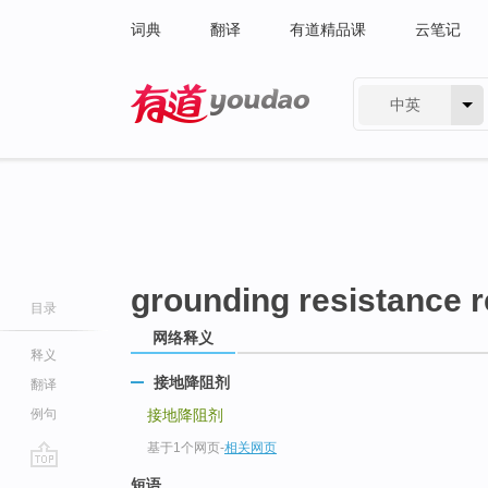
词典
翻译
有道精品课
云笔记
中英
有道 - 网易旗下搜索
grounding resistance 
目录
网络释义
释义
接地降阻剂
翻译
例句
接地降阻剂
基于1个网页
-
相关网页
go
短语