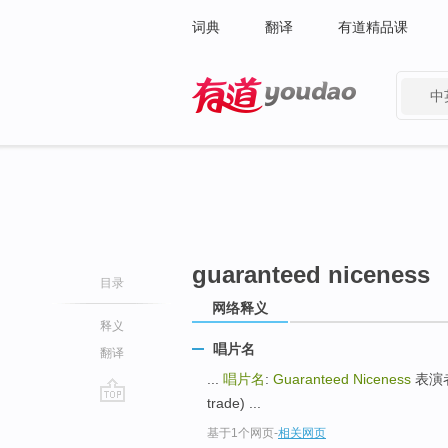
词典
翻译
有道精品课
中
有道 - 网易旗下搜索
guaranteed niceness
目录
网络释义
释义
唱片名
翻译
...
唱片名
:
Guaranteed Niceness
表演者: 
trade) ...
go
基于1个网页
-
相关网页
top