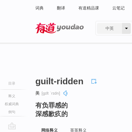
词典
翻译
有道精品课
云笔记
中英
有道 - 网易旗下搜索
guilt-ridden
目录
美
[ɡɪlt ˈrɪdn]
释义
有负罪感的
权威词典
例句
深感歉疚的
网络释义
英英释义