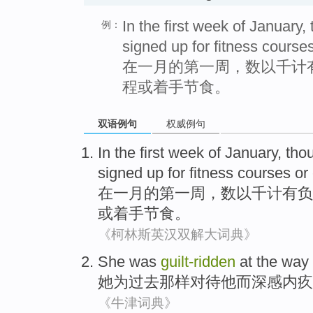
In the first week of January,
例：
signed up for fitness course
在一月的第一周，数以千计
程或着手节食。
双语例句
权威例句
In
the first
week
of
January
,
tho
signed up
for
fitness
courses
or
在
一月
的
第
一周
，
数以千计有
负
或
着手
节食
。
《柯林斯英汉双解大词典》
She
was
guilt-ridden
at the
way
她
为
过去
那样
对待
他而深感内疚
《牛津词典》