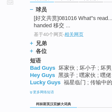
go
球员
top
[好文共赏]081016 What''s read...
handed 移交 ...
基于40个网页
-
相关网页
兄弟
各位
短语
Bad Guys
坏家伙 ; 坏小子 ; 坏
Hey Guys
黑孩子 ; 嘿家伙 ; 嘿佬 
Lucky Guys
福星临门 ; 传输中的节
更多
网络短语
柯林斯英汉双解大词典