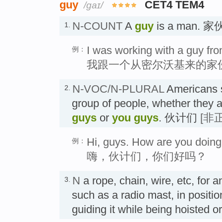
guy
CET4 TEM4
/ɡaɪ/
N-COUNT
A
guy
is a man. 家
1.
I was working with a guy fr
例：
我跟一个从密尔沃基来的家
N-VOC/N-PLURAL
Americans 
2.
group of people, whether they a
guys
or
you guys
. 伙计们
[非
Hi, guys. How are you doin
例：
嗨，伙计们，你们好吗？
N
a rope, chain, wire, etc, for 
3.
such as a radio mast, in positio
guiding it while being hoiste