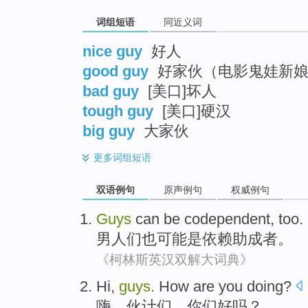
词组短语
同近义词
nice guy
好人
good guy
好家伙（电影鬼娃新娘
bad guy
[美口]坏人
tough guy
[美口]硬汉
big guy
大家伙
更多
词组短语
双语例句
原声例句
权威例句
Guys
can
be
codependent
,
too
.
男人们
也
可能
是
依赖助成者
。
《柯林斯英汉双解大词典》
Hi
,
guys
.
How are you doing
?
嗨
，
伙计们
，
你们好
吗？