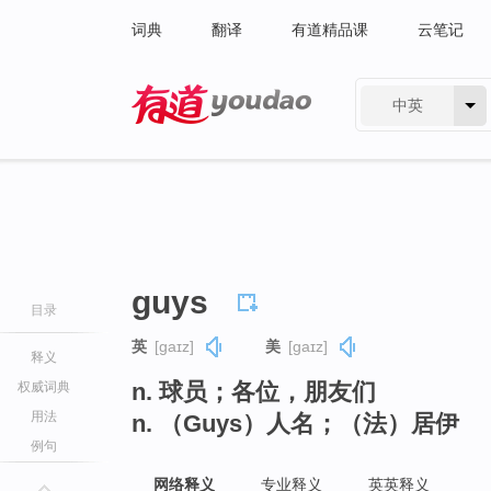
词典
翻译
有道精品课
云笔记
中英
有道 - 网易旗下搜索
guys
目录
英
[ɡaɪz]
美
[ɡaɪz]
释义
n. 球员；各位，朋友们
权威词典
用法
n. （Guys）人名；（法）居伊
例句
网络释义
专业释义
英英释义