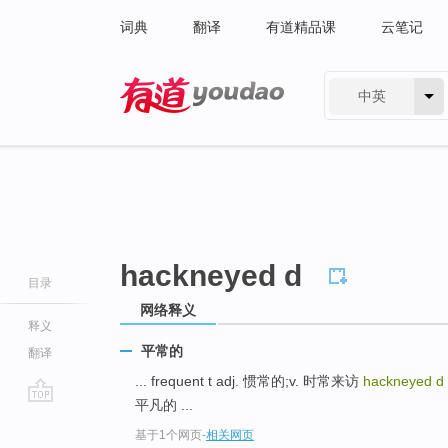
词典
翻译
有道精品课
云笔记
中英
有道 - 网易旗下搜索
hackneyed d
目录
网络释义
释义
平常的
翻译
... frequent t adj. 惯常的;v. 时常来访
hackneyed d
平凡的 ...
go
基于1个网页
-
相关网页
top