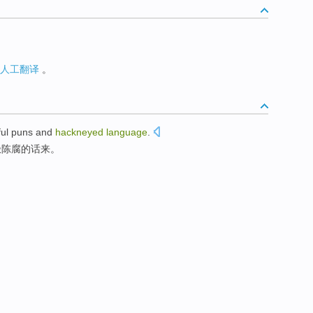
人工翻译
。
ful
puns
and
hackneyed
language
.
极
陈腐
的话来。