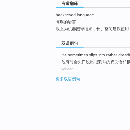
有道翻译
top
hackneyed language
陈腐的语言
以上为机器翻译结果，长、整句建议使用
双语例句
He
sometimes
slips
into rather dread
他
有时
会失口
说出很刺耳的
双关语
和
youdao
更多双语例句