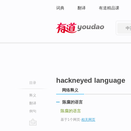
词典
翻译
有道精品课
中
有道 - 网易旗下搜索
hackneyed language
目录
网络释义
释义
陈腐的语言
翻译
陈腐的语言
例句
基于1个网页
-
相关网页
go