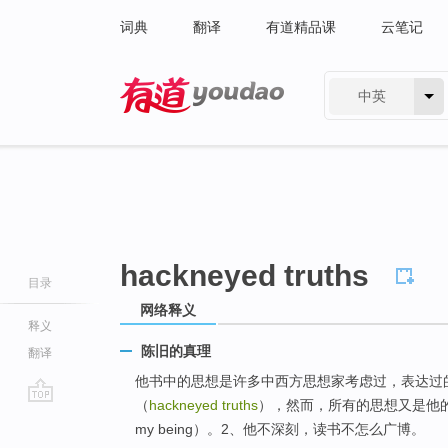
词典
翻译
有道精品课
云笔记
中英
有道 - 网易旗下搜索
hackneyed truths
目录
网络释义
释义
陈旧的真理
翻译
他书中的思想是许多中西方思想家考虑过，表达过
（
hackneyed truths
），然而，所有的思想又是他的思想
go
my being）。2、他不深刻，读书不怎么广博。
top