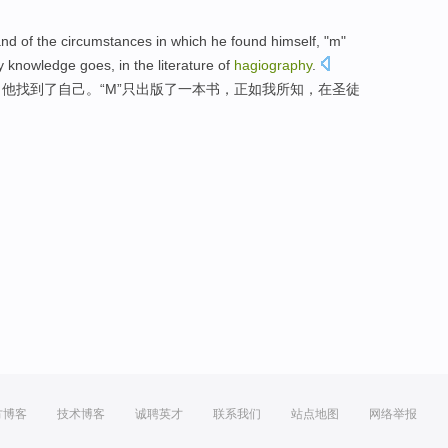
nd of the
circumstances
in
which
he
found
himself
, "
m
"
y
knowledge
goes,
in
the
literature
of
hagiography
.
，
他
找到了
自己
。“
M
”只
出版
了一
本书
，
正如
我
所知
，
在
圣徒
方博客
技术博客
诚聘英才
联系我们
站点地图
网络举报