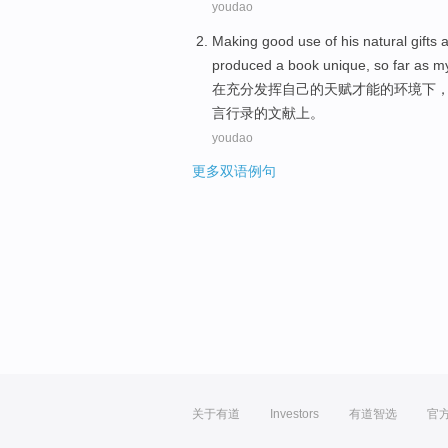
youdao
Making
good use
of
his
natural gifts
a
produced
a
book
unique, so far
as
m
在充分
发挥
自己
的
天赋
才能的
环境下
言行录
的
文献
上
。
youdao
更多双语例句
关于有道
Investors
有道智选
官