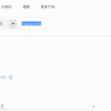
云笔记
惠惠
更多产品
英
əfi]
释义