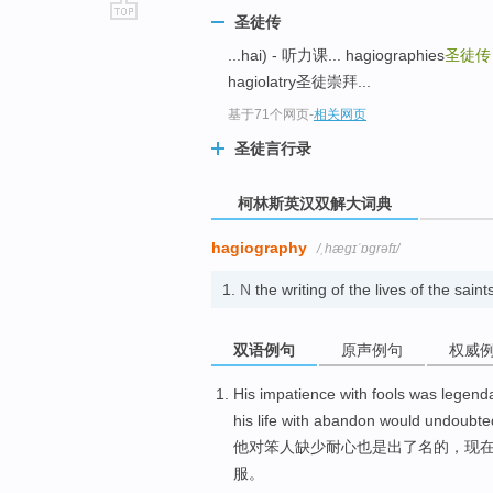
圣徒传
go
...hai) - 听力课... hagiographies
圣徒传
top
hagiolatry圣徒崇拜...
基于71个网页
-
相关网页
圣徒言行录
柯林斯英汉双解大词典
hagiography
/ˌhæɡɪˈɒɡrəfɪ/
1.
N
the writing of the lives of the sa
双语例句
原声例句
权威
His
impatience
with
fools
was legend
his
life with abandon
would
undoubte
他
对
笨人
缺少
耐心
也是出了名的，
现
服
。