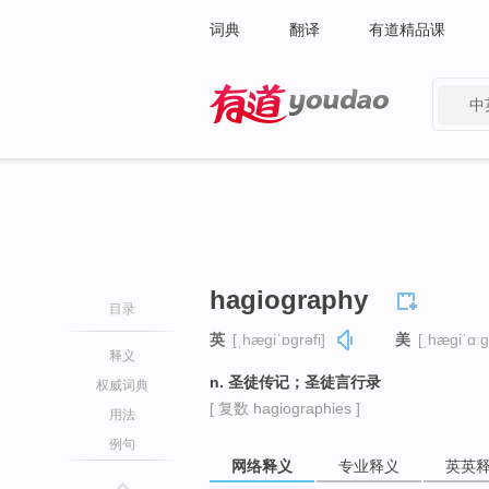
词典
翻译
有道精品课
中
有道 - 网易旗下搜索
hagiography
目录
英
[ˌhæɡiˈɒɡrəfi]
美
[ˌhæɡiˈɑːɡr
释义
n. 圣徒传记；圣徒言行录
权威词典
[ 复数 hagiographies ]
用法
例句
网络释义
专业释义
英英