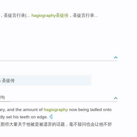
，圣徒言行录(...
hagiography
圣徒传
，圣徒言行录...
ints 圣徒传
例句
ary, and
the
amount
of
hagiography
now
being
ladled onto
dly
set
his
teeth
on
edge.
在
那些
大量
关于他
被是被
遗弃
的话题，毫不
疑问也
会
让
他
不舒