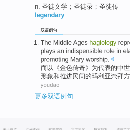
n. 圣徒文学；圣徒录；圣徒传
legendary
双语例句
The
Middle Ages
hagiology
rep
plays
an
indispensible
role
in
el
promoting
Mary
worship.
而以《
金色
传奇
》
为代表
的
中世
形象
和
推进
民间的玛利亚崇拜
方
youdao
更多双语例句
关于有道
Investors
有道智选
官方博客
技术博客
诚聘英