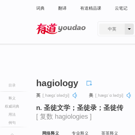
词典
翻译
有道精品课
云笔记
中英
有道 - 网易旗下搜索
hagiology
目录
英
[ˌhæɡɪˈɒlədʒi]
美
[ˌhæɡɪˈɑːlədʒi]
释义
n. 圣徒文学；圣徒录；圣徒传
权威词典
用法
[ 复数 hagiologies ]
例句
网络释义
专业释义
英英释义