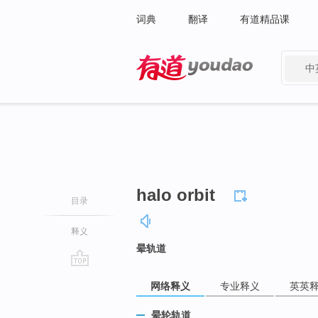
词典
翻译
有道精品课
中
有道 - 网易旗下搜索
halo orbit
目录
释义
晕轨道
go
网络释义
专业释义
英英
top
晕轮轨道