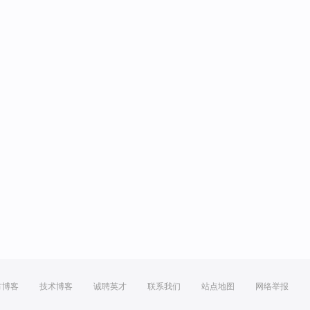
方博客
技术博客
诚聘英才
联系我们
站点地图
网络举报