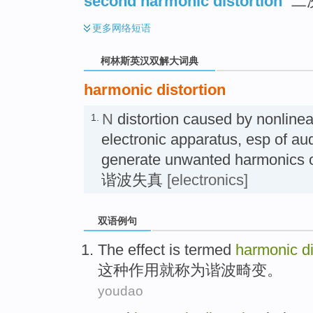
second harmonic distortion
二
更多
网络短语
柯林斯英汉双解大词典
harmonic distortion
N
distortion caused by nonlinear
1.
electronic apparatus, esp of aud
generate unwanted harmonics of
谐波失真
[electronics]
双语例句
The
effect
is
termed
harmonic
d
这种
作用
就
称为
谐波
畸变
。
youdao