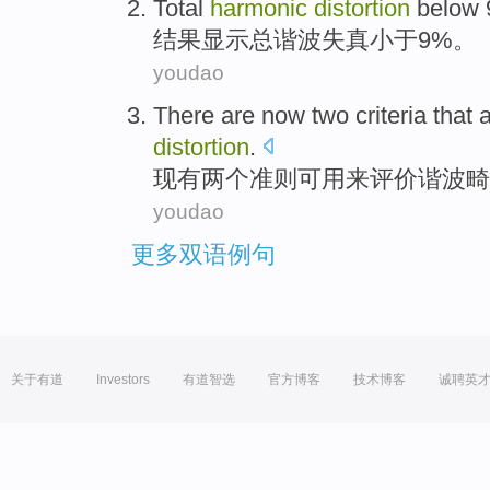
Total
harmonic
distortion
below
结果
显示总
谐波
失真
小于
9%。
youdao
There are
now
two
criteria
that 
distortion
.
现有
两个
准则
可用
来
评价
谐波
畸
youdao
更多双语例句
关于有道
Investors
有道智选
官方博客
技术博客
诚聘英