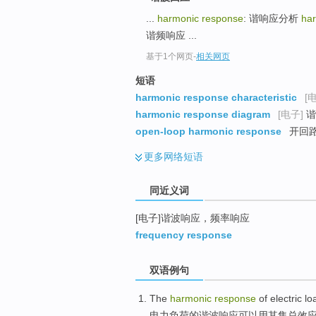
top
...
harmonic response
: 谐响应分析
ha
谐频响应 ...
基于1个网页
-
相关网页
短语
harmonic response characteristic
[
harmonic response diagram
[电子]
谐
open-loop harmonic response
开回
更多
网络短语
同近义词
[电子]谐波响应，频率响应
frequency response
双语例句
The
harmonic
response
of
electric
lo
电力
负荷
的
谐波
响应
可以
用
其
集总
效