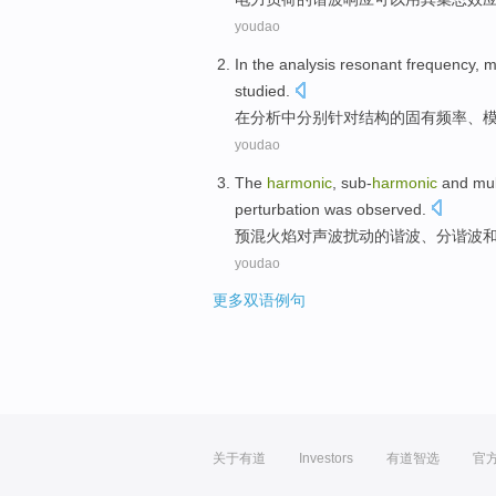
youdao
In
the
analysis
resonant
frequency
,
m
studied
.
在
分析
中
分别针对
结构
的
固有
频率
、
youdao
The
harmonic
,
sub-
harmonic
and
mul
perturbation
was observed.
预混
火焰
对
声波
扰动
的
谐波
、分
谐波
youdao
更多双语例句
关于有道
Investors
有道智选
官