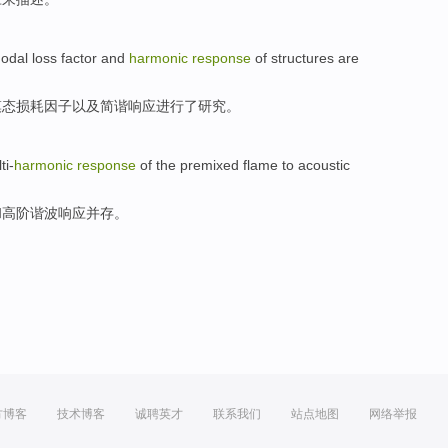
odal
loss
factor
and
harmonic
response
of
structures
are
模态
损耗
因子
以及
简谐
响应
进行
了研究。
ti-
harmonic
response
of
the
premixed
flame
to
acoustic
和
高阶
谐波
响应
并存。
方博客
技术博客
诚聘英才
联系我们
站点地图
网络举报