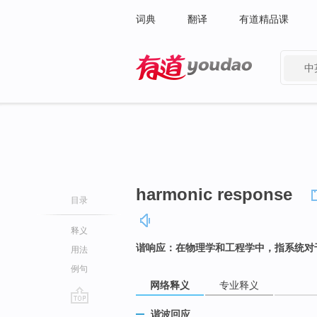
词典
翻译
有道精品课
中
有道 - 网易旗下搜索
harmonic response
目录
释义
谐响应：在物理学和工程学中，指系统对
用法
例句
网络释义
专业释义
go
谐波回应