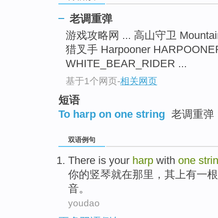
老调重弹
游戏攻略网 ... 高山守卫 Mountai
猎叉手 Harpooner HARPOONER
WHITE_BEAR_RIDER ...
基于1个网页
-
相关网页
短语
To harp on one string
老调重弹
双语例句
There
is
your
harp
with
one
stri
你
的
竖琴
就
在
那里
，
其
上
有
一
根
音
。
youdao