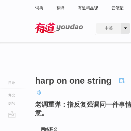
词典
翻译
有道精品课
云笔记
中英
有道 - 网易旗下搜索
harp on one string
目录
释义
老调重弹：指反复强调同一件事
例句
意。
go
top
网络释义