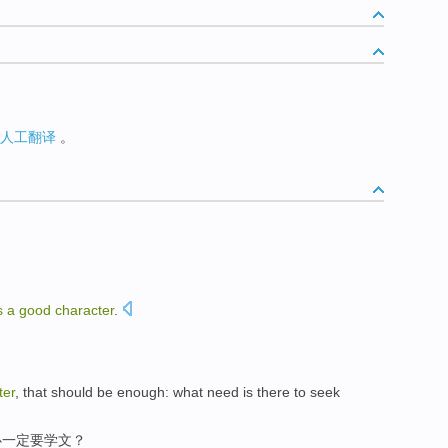
人工翻译
。
s
a
good
character
.
ter
, that
should
be
enough
: what need is there to
seek
必一定
要学文
？