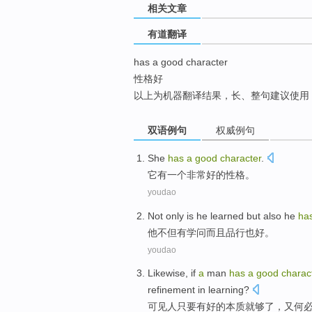
相关文章
top
有道翻译
has a good character
性格好
以上为机器翻译结果，长、整句建议使用
双语例句
权威例句
She
has
a
good
character
.
它
有
一个
非常好的
性格
。
youdao
Not only
is
he
learned
but also
he
ha
他
不但
有学问
而且
品行
也好。
youdao
Likewise
,
if
a
man
has
a
good
charac
refinement in learning?
可见
人
只要
有
好的
本质
就
够了
，又何