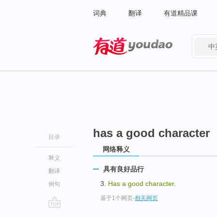
词典
翻译
有道精品课
中
有道 - 网易旗下搜索
has a good character
目录
网络释义
释义
具有良好品行
翻译
3.
Has a good character
.
例句
基于1个网页
-
相关网页
go