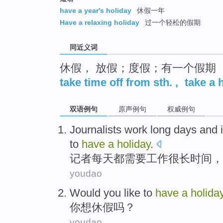
top
have a year's holiday
休假一年
Have a relaxing holiday
过一个轻松的假期
同近义词
休假， 放假；度假；有一个假期
take time off from sth.
,
take a 
双语例句
原声例句
权威例句
J
ournalists work long days and i
to
have
a
holiday
.
记
者每天都需要工作很长时间，
youdao
Would
you
like to
have
a
holida
你
想
休假
吗？
youdao