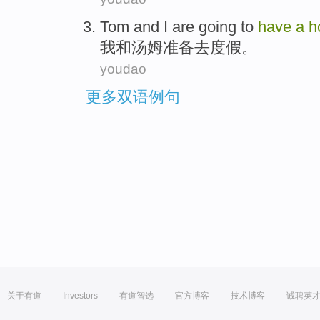
Tom
and
I
are going
to
have
a
h
我
和
汤姆
准备
去度假。
youdao
更多双语例句
关于有道
Investors
有道智选
官方博客
技术博客
诚聘英