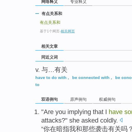
网络释义
专业释义
top
有点关系和
有点关系和
基于1个网页
-
相关网页
相关文章
同近义词
v. 与…有关
have to do with
,
be connected with
,
be conc
to
双语例句
原声例句
权威例句
"Are
you
implying
that
I
have
so
attacks
?"
she
asked
coldly
.
“
你
在暗
指
我
和
那些
袭击有关
吗？