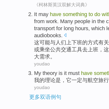
《柯林斯英汉双解大词典》
I
t may
have
something
to
do
wit
from work. Many people in the co
transport for long hours, which 
audiobooks.
这
可能与人们上下班的方式有关
或乘坐公共交通工具去上班，这
大需求。
youdao
My
theory
is
it
must
have
somet
我
的
理论
是
，
它
一定
与
航空
旅行
youdao
更多双语例句