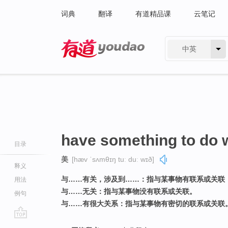
词典
翻译
有道精品课
云笔记
中英
有道 - 网易旗下搜索
have something to do 
目录
美
[hæv ˈsʌmθɪŋ tuː duː wɪð]
释义
与……有关，涉及到……：指与某事物有联系或关联
用法
与……无关：指与某事物没有联系或关联。
例句
与……有很大关系：指与某事物有密切的联系或关联
go