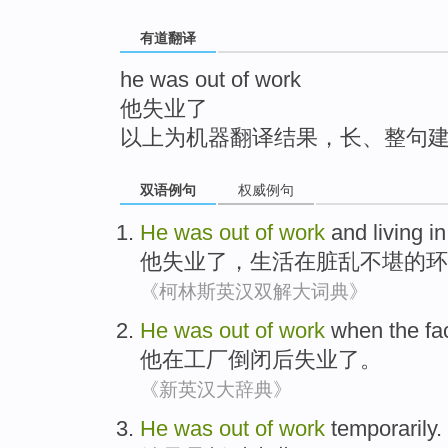
top
有道翻译
he was out of work
他失业了
以上为机器翻译结果，长、整句
双语例句
权威例句
He
was
out
of
work
and
living
in
他
失业
了，
生活
在
脏乱不堪的环
《柯林斯英汉双解大词典》
He
was
out
of
work
when the
fa
他
在
工厂
倒闭后失业了
。
《新英汉大辞典》
He
was
out
of
work
temporarily
.