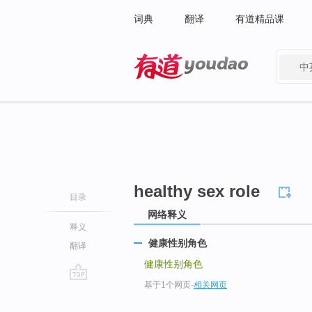
词典
翻译
有道精品课
中
有道 - 网易旗下搜索
healthy sex role
目录
网络释义
释义
健康性别角色
翻译
健康性别角色
基于1个网页
-
相关网页
go
top