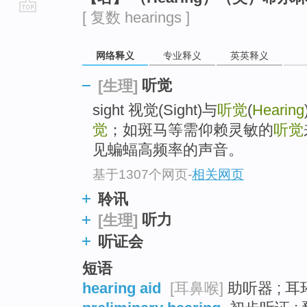
[ 复数 hearings ]
go
top
网络释义
专业释义
英英释义
听觉
[生理]
sight 视觉(Sight)与
听觉
(
Hearing
觉
；如斑马等需仰赖灵敏的
听觉
见蝙蝠高频率的声音。
基于1307个网页
-
相关网页
聆讯
听力
[生理]
听证会
短语
hearing aid
[耳鼻喉]
助听器 ; 耳