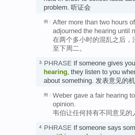
problem. 听证会
After more than two hours 
例：
adjourned the hearing until 
在两个多小时的混乱之后，
至下周二。
PHRASE
If someone gives yo
3.
hearing
, they listen to you wh
about something. 发表意见的
Weber gave a fair hearing to
例：
opinion.
韦伯让任何持有不同意见的
PHRASE
If someone says som
4.