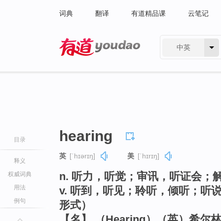
词典
翻译
有道精品课
云笔记
中英
有道 - 网易旗下搜索
hearing
目录
英
[ˈhɪərɪŋ]
美
[ˈhɪrɪŋ]
释义
n. 听力，听觉；审讯，听证会
权威词典
用法
v. 听到，听见；聆听，倾听；听说
例句
形式）
【名】 （Hearing）（英）希尔