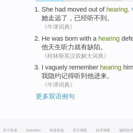
She
had moved
out of
hearing
.
她
走
远
了
，已经听不到。
《牛津词典》
He
was born
with a
hearing
def
他
天生
听力
就
有
缺陷
。
《柯林斯英汉双解大词典》
I
vaguely
remember
hearing
hi
我
隐约
记得
听到
他
进来
。
《牛津词典》
更多双语例句
关于有道
Investors
有道智选
官方博客
技术博客
诚聘英