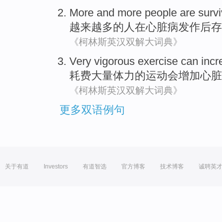
More and more
people
are
survi
越来越
多的
人
在
心脏病
发作
后存
《柯林斯英汉双解大词典》
Very vigorous
exercise can
incr
耗费
大量体力
的
运动会
增加
心脏
《柯林斯英汉双解大词典》
更多双语例句
关于有道
Investors
有道智选
官方博客
技术博客
诚聘英