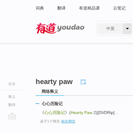
词典
翻译
有道精品课
云笔记
中英
有道 - 网易旗下搜索
hearty paw
目录
网络释义
释义
心心历险记
翻译
《
心心历险记
》(
Hearty Paw
2)[DVDRip] ..
基于1个网页
-
相关网页
go
top