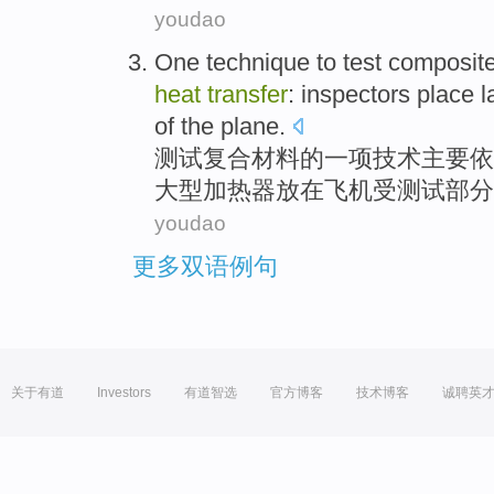
youdao
One
technique
to
test
composit
heat
transfer
:
inspectors
place
l
of
the
plane
.
测试
复合
材料
的
一
项
技术
主要依
大型
加热器放在
飞机
受测试
部分
youdao
更多双语例句
关于有道
Investors
有道智选
官方博客
技术博客
诚聘英