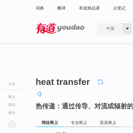
词典
翻译
有道精品课
云笔记
中英
有道 - 网易旗下搜索
heat transfer
目录
释义
热传递：通过传导、对流或辐射
用法
例句
网络释义
专业释义
英英释义
go