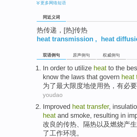
更多
网络短语
同近义词
热传递，[热]传热
heat transmission
,
heat diffus
双语例句
原声例句
权威例句
In order to
utilize
heat
to
the
bes
know the
laws
that govern
heat
为了
最大
限度
地
使用
热
，
有
必要
youdao
Improved
heat
transfer
,
insulati
heat
and
smoke
,
resulting in
im
改良
的
传热
、
隔热
以及
燃烧
产生
了
工作
环境
。