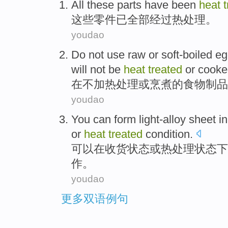
All
these
parts
have
been
heat
这些
零件
已
全部
经过
热处理
。
youdao
Do
not
use
raw
or
soft-boiled
eg
will
not
be
heat
treated
or
cooke
在
不
加热
处理
或
烹煮的
食物
制品
youdao
You can
form light-alloy
sheet
in
or
heat
treated
condition
.
可以
在
收货
状态
或
热处理
状态下
作。
youdao
更多双语例句