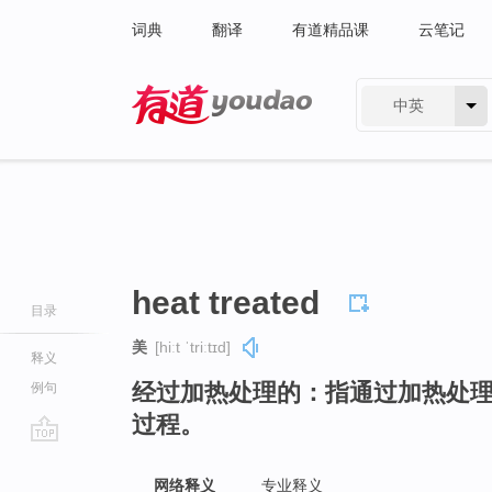
词典
翻译
有道精品课
云笔记
中英
有道 - 网易旗下搜索
heat treated
目录
美
[hiːt ˈtriːtɪd]
释义
经过加热处理的：指通过加热处
例句
过程。
go
top
网络释义
专业释义