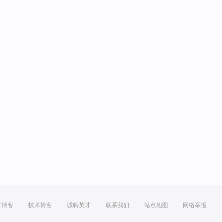
方博客
技术博客
诚聘英才
联系我们
站点地图
网络举报