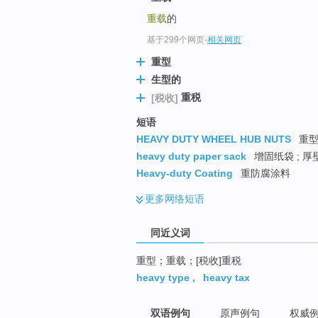
top
重载
的
基于299个网页
-
相关网页
重型
生型的
重税
[税收]
短语
HEAVY DUTY WHEEL HUB NUTS
重型
heavy duty paper sack
增固纸袋 ; 厚
Heavy-duty Coating
重防腐涂料
更多
网络短语
同近义词
重型；重载；[税收]重税
heavy type
,
heavy tax
双语例句
原声例句
权威