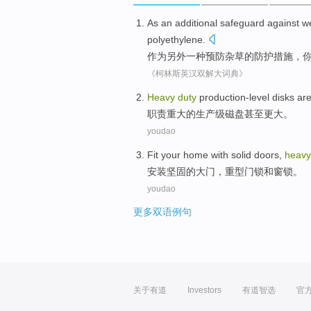
As
an
additional
safeguard
against
w
polyethylene
.
作为
另外
一
种预防
杂草
的
防护措施
，
《柯林斯英汉双解大词典》
Heavy
duty
production-level
disks
ar
职责
重大的生产级
磁盘
甚至
更大
。
youdao
Fit
your home with
solid
doors
,
heav
安装
坚固
的
大门
，
重型
门锁
和
窗
锁
。
youdao
更多双语例句
关于有道
Investors
有道智选
官