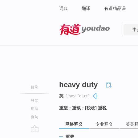
词典
翻译
有道精品课
中
有道 - 网易旗下搜索
heavy duty
目录
英
[ˌhevi ˈdjuːti]
释义
重型；重载；[税收] 重税
用法
例句
网络释义
专业释义
英英
go
重载