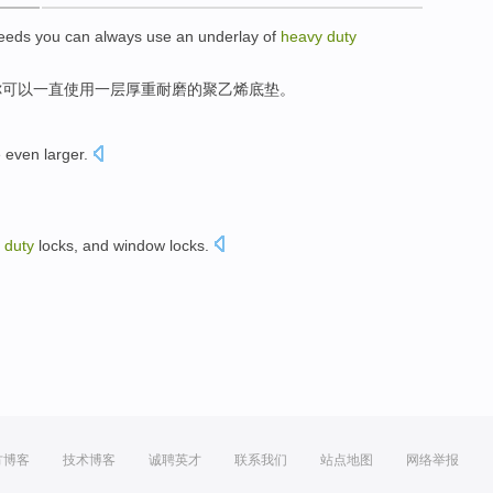
eeds
you
can
always
use
an
underlay
of
heavy
duty
你
可以
一直
使用
一层
厚重
耐磨的聚乙烯底垫。
e
even
larger
.
y
duty
locks
,
and
window
locks
.
方博客
技术博客
诚聘英才
联系我们
站点地图
网络举报