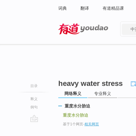
词典
翻译
有道精品课
中
有道 - 网易旗下搜索
heavy water stress
目录
网络释义
专业释义
释义
重度水分胁迫
例句
重度水分胁迫
基于1个网页
-
相关网页
go
top