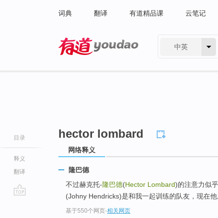
词典
翻译
有道精品课
云笔记
中英
有道 - 网易旗下搜索
hector lombard
目录
网络释义
释义
隆巴德
翻译
不过赫克托-
隆巴德
(
Hector Lombard
)的注意力似
(Johny Hendricks)是和我一起训练的队友，现
go
基于550个网页
-
相关网页
top