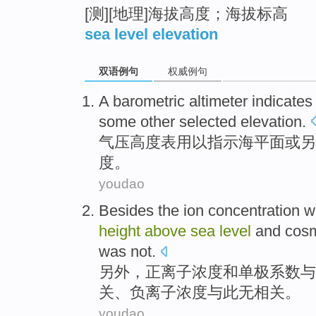
[测][地理]海拔高度；海拔标高
sea level elevation
双语例句
权威例句
A barometric
altimeter
indicates
some
other
selected
elevation
.
气压
高度表用以
指示
海平面
或
另
度
。
youdao
Besides the
ion
concentration
w
height
above
sea
level
and
cos
was not.
另外
，
正离子
浓度
和
单极系数
与
关、负离子浓度与此无相关。
youdao