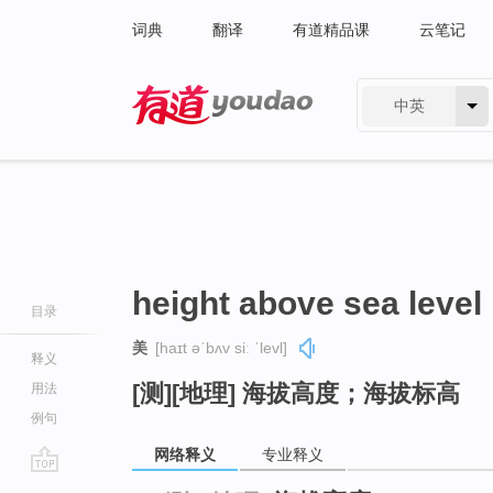
词典
翻译
有道精品课
云笔记
中英
有道 - 网易旗下搜索
height above sea level
目录
美
[haɪt əˈbʌv siː ˈlevl]
释义
[测][地理] 海拔高度；海拔标高
用法
例句
网络释义
专业释义
go