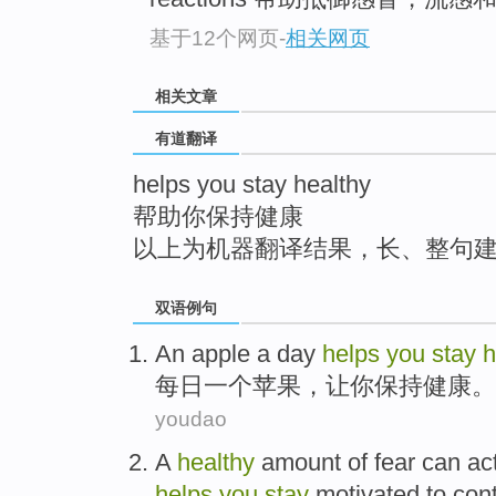
top
基于12个网页
-
相关网页
相关文章
有道翻译
helps you stay healthy
帮助你保持健康
以上为机器翻译结果，长、整句
双语例句
An
apple
a
day
helps
you
stay
h
每日
一个
苹果
，
让
你
保持
健康
。
youdao
A
healthy
amount
of
fear
can act
helps
you
stay
motivated
to
con