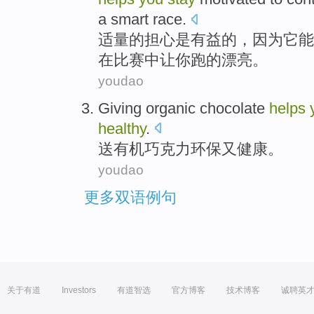
a
smart
race
.
适量
的
担心
是
有益的，
因为
它
能
在比赛中让
你
跑
的
漂亮
。
youdao
Giving
organic
chocolate
helps
healthy
.
送
有机
巧克力
环保
又
健康
。
youdao
更多双语例句
关于有道
Investors
有道智选
官方博客
技术博客
诚聘英