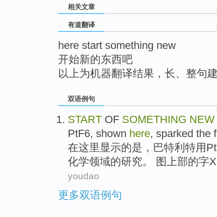
相关文章
top
有道翻译
here start something new
开始新的东西吧
以上为机器翻译结果，长、整句
双语例句
START
OF
SOMETHING
NEW
PtF6,
shown
here
,
sparked the
在这里
显示
的
是，
巴特利特用Pt
化学
领域
的
研究。 图上部的字X
youdao
更多双语例句