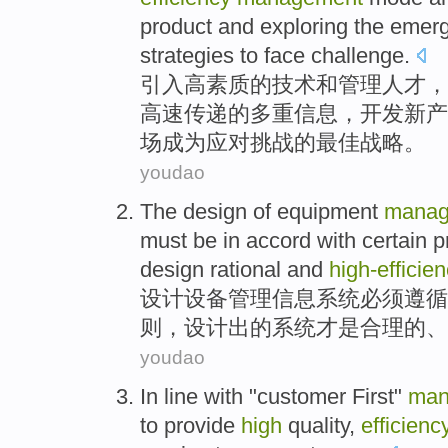
product
and
exploring the
emerg
strategies
to face
challenge
.
引入高素质
的
技术
和
管理
人才
，
高速传递的多重
信息
，
开发
新
产
场
成为
应对
挑战
的
最佳
战略
。
youdao
The
design
of
equipment
manag
must
be in
accord with
certain
p
design
rational and
high-efficie
设计
设备
管理
信息
系统
必须
遵循
则，设计出的系统
才是合理
的、
youdao
In line with
"
customer
First
"
man
to
provide
high
quality
,
efficienc