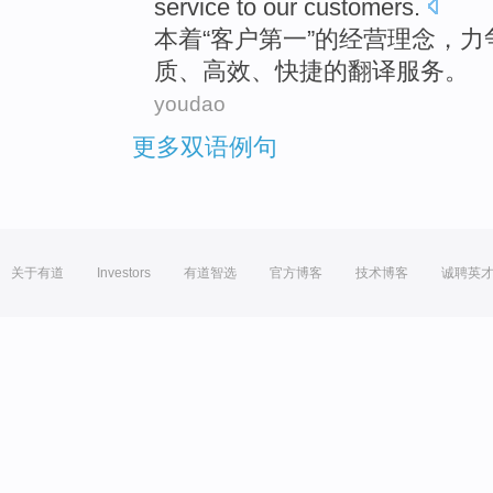
service
to our
customers
.
本着
“
客户
第一
”的
经营
理念
，
力
质
、
高效
、
快捷
的
翻译
服务
。
youdao
更多双语例句
关于有道
Investors
有道智选
官方博客
技术博客
诚聘英