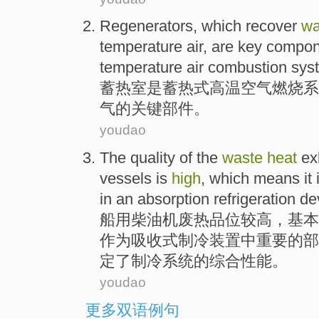
Regenerators
, which
recover
w
temperature
air
,
are
key
compon
temperature
air combustion
sys
蓄
热室
是
蓄热式
高温
空气
燃烧
系
气
的
关键
部件
。
youdao
The quality
of the
waste
heat
ex
vessels is
high
, which means it i
in
an
absorption
refrigeration
de
船用
柴油机
废热
品位
较高
，基本
作为
吸收式
制冷装置
中
重要的部
定了制冷系统的综合性能。
youdao
更多双语例句