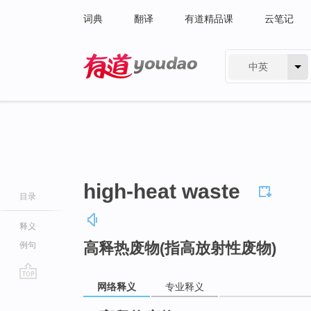
词典
翻译
有道精品课
云笔记
中英
有道 - 网易旗下搜索
high-heat waste
目录
释义
高释热废物(指高放射性废物)
例句
网络释义
专业释义
go
top