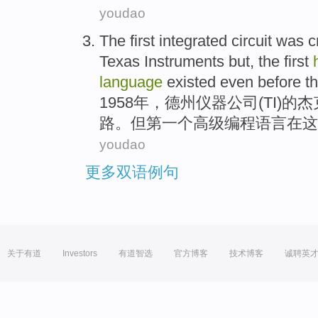
youdao
The
first
integrated
circuit
was c
Texas
Instruments
but
, the
first
language
existed
even before
t
1958年，
德州
仪器
公司(TI)的杰
路
。
但
第一个
高级
编程
语言
在
这
youdao
更多双语例句
关于有道
Investors
有道智选
官方博客
技术博客
诚聘英