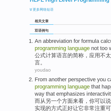
更多
网络短语
相关文章
双语例句
An abbreviation for
formula
calc
programming
language
not
too
公式
计算
语言
的
简称
，
应用
不
太
言。
youdao
From
another
perspective
you
c
programming
language
that
hap
way
that
emphasizes
interactivit
而从
另一个
方面来看
，
你
可以说
实现
的
方式
正好
让它非常
注重
可