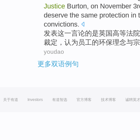
Justice
Burton
,
on
November
3r
deserve
the
same
protection
in 
convictions.
发表
这一
言论
的
是
英国
高等
法院
裁定
，
认为
员工
的
环保
理念
与
宗
youdao
更多双语例句
关于有道
Investors
有道智选
官方博客
技术博客
诚聘英