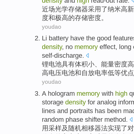
density
and
high
read-out
rate
.
近
场
光学
存储器
采用了
纳米
高新
度
和
极高的
存储
密度
。
youdao
Li battery
have the good feature
density
,
no
memory
effect
, long
self-discharge
.
锂
电池
具有
体积
小
、
能量
密度
高
高
电压
电池
和
自放电率低等优点
youdao
A
hologram
memory
with
high
q
storage
density
for
analog
infor
lines
and portraits
has been ma
random
phase
shifter
method
.
用
采样
及
随机
相
移器
法
实现
了
对