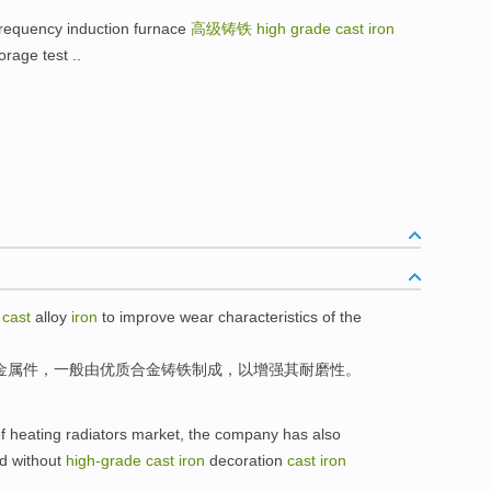
ncy induction furnace
高级铸铁
high grade cast iron
ge test ..
e
cast
alloy
iron
to
improve
wear characteristics
of
the
金属件，
一般
由
优质
合金
铸铁制成
，
以
增强
其
耐磨性
。
f
heating
radiators
market
,
the company
has also
d
without
high-
grade
cast
iron
decoration
cast
iron