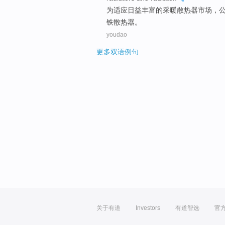
为
适应
日益
丰富
的
采暖
散热器
市场
，
铁散热器。
youdao
更多双语例句
关于有道
Investors
有道智选
官