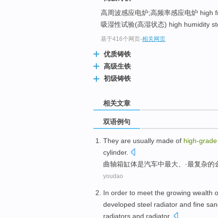
高周波感应电炉;高频率感应电炉 high freque
吸湿性试验(高湿状态) high humidity stora
基于416个网页
-
相关网页
优质铸铁
高级生铁
初级铸铁
相关文章
双语例句
They are
usually
made of
high-
grad
cylinder
.
曲轴箱
缸体
是汽车中最大、·最复杂
的
youdao
In order
to meet the
growing
wealth
o
developed
steel
radiator
and
fine
san
radiators and radiator.