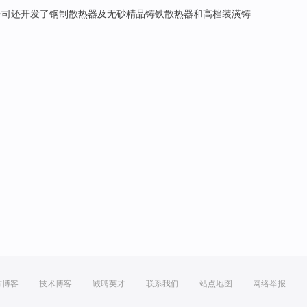
公司
还
开发了
钢制
散热器
及
无
砂
精品
铸铁
散热器
和
高档
装潢
铸
方博客
技术博客
诚聘英才
联系我们
站点地图
网络举报