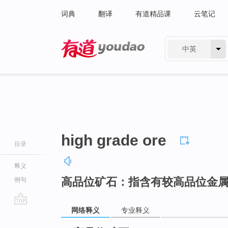
词典
翻译
有道精品课
云笔记
中英
有道 - 网易旗下搜索
high grade ore
目录
释义
高品位矿石：指含有较高品位金
例句
网络释义
专业释义
go
top