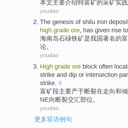
本文
主要介绍
特
富矿
的
采矿
实践
youdao
The
genesis
of
shilu
iron
deposi
high
grade
ore
, has given rise 
海南岛石
碌
铁矿
是
我国
著名
的
富
论
。
youdao
High
grade
ore
block often
loca
strike
and
dip
or
intersection
par
strike.
富矿
段
主要产于
断裂
在
走向
和
倾
NE向
断裂
交汇
部位
。
youdao
更多双语例句