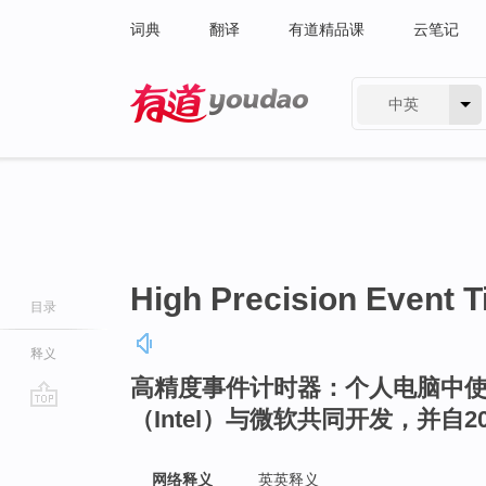
词典
翻译
有道精品课
云笔记
中英
有道 - 网易旗下搜索
High Precision Event 
目录
释义
高精度事件计时器：个人电脑中
（Intel）与微软共同开发，并自
go
top
网络释义
英英释义