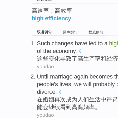
高速率；高效率
high efficiency
双语例句
原声例句
权威例句
Such
changes
have
led to
a
hig
of the economy.
这些
变化
导致
了
高
生产率
和
经济
youdao
Until
marriage
again
becomes
t
people
's
lives
,
we
will probably
divorce.
在
婚姻
再次
成为
人们
生活
中
严肃
能
会
继续
看到
高
离婚率。
youdao