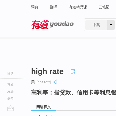
词典
翻译
有道精品课
云笔记
中英
有道 - 网易旗下搜索
high rate
目录
美
[haɪ reɪt]
释义
高利率：指贷款、信用卡等利息
用法
例句
网络释义
go