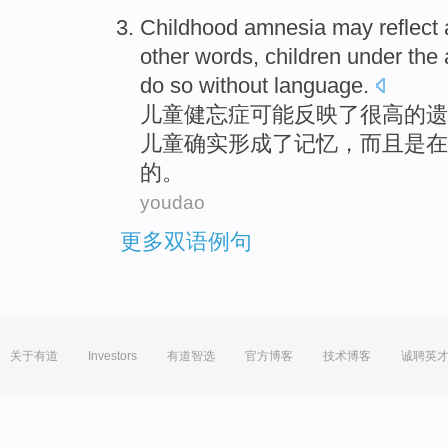
Childhood
amnesia
may
reflect
other words
,
children
under
the
do so without
language
.
儿童
健忘症
可能
反映
了
很高
的
遗
儿童
确实
形成
了
记忆
，
而且
是在
的。
youdao
更多双语例句
关于有道
Investors
有道智选
官方博客
技术博客
诚聘英