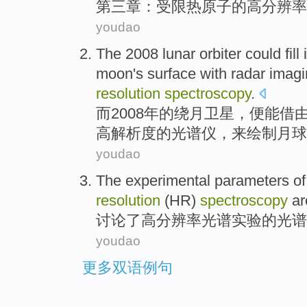
第三
章
：
受限
热原子
的
高
分辨率
youdao
The
2008
lunar
orbiter
could
fill
i
moon's
surface
with
radar
imagi
resolution
spectroscopy
.
而
2008年的
绕月
卫星
，便
能
借
高解析度
的
光谱仪
，
来绘制
月球
youdao
The
experimental
parameters
of
resolution
(HR)
spectroscopy
a
讨论了
高
分辨率
光谱
实验
的
光谱
youdao
更多双语例句