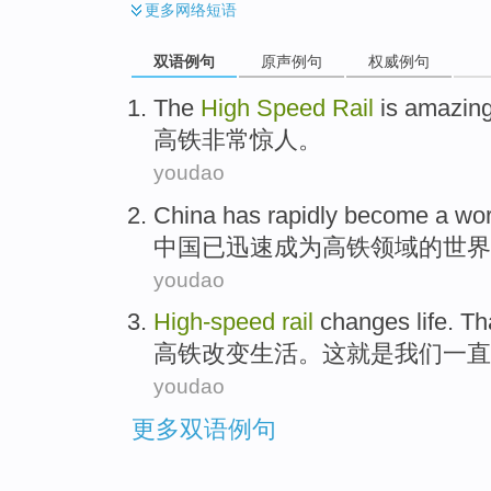
更多
网络短语
双语例句
原声例句
权威例句
The
High
Speed
Rail
is amazin
高
铁
非常
惊人。
youdao
C
hina has rapidly become a wor
中
国已迅速成为高铁领域的世界
youdao
High-
speed
rail
changes
life
.
Th
高
铁
改变
生活
。
这
就是
我们
一直
youdao
更多双语例句