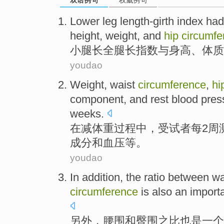
双语例句
权威例句
Lower leg length-girth
index
had 
height
, weight,
and
hip
circumfe
小腿
长全腿长
指数
与
身高
、体质
youdao
Weight
,
waist
circumference
,
hi
component
,
and
rest blood pres
weeks
.
在减
体重
过程中，
受试者
每
2
周
成分
和
血压
等。
youdao
In addition
, the
ratio
between
wa
circumference
is also
an
import
另外
，
腰围
和
臀
围
之
比
也是
一个