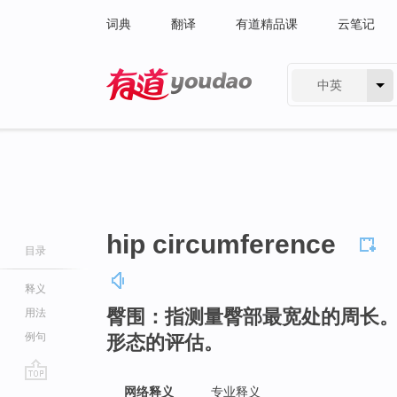
词典
翻译
有道精品课
云笔记
中英
有道 - 网易旗下搜索
hip circumference
目录
释义
臀围：指测量臀部最宽处的周长
用法
例句
形态的评估。
go
网络释义
专业释义