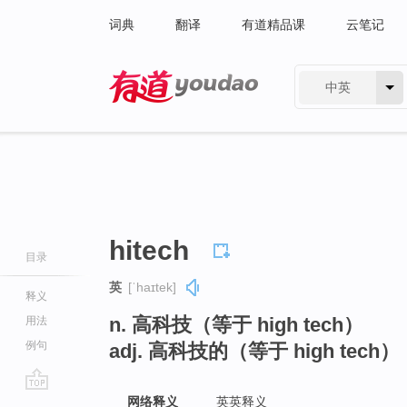
词典
翻译
有道精品课
云笔记
中英
有道 - 网易旗下搜索
hitech
目录
英
[ˈhaɪtek]
释义
n. 高科技（等于 high tech）
用法
例句
adj. 高科技的（等于 high tech）
go
网络释义
英英释义