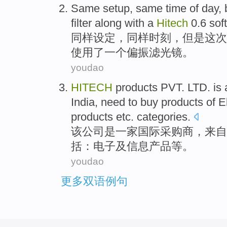
Same
setup
, same
time
of day,
filter
along
with
a
Hitech
0.6
soft
同样
设定
，同样
时刻
，
但是
这次
使用
了
一个
偏振
滤
光镜。
youdao
HITECH
products PVT. LTD.
is
India
,
need to
buy
products
of
E
products
etc.
categories.
该公司
是
一家
国际
采购商
，
来自
括：
电子
及
信息
产品
等
。
youdao
更多双语例句