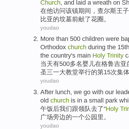
Church
,
and
laid a wreath
on
Sh
在
他
访问
该镇
期间，
查尔斯
王子
比亚
的
坟墓前
献了
花圈
。
youdao
More than
500 children were
ba
Orthodox
church
during
the
15t
the
country's main
Holy
Trinity
c
当天有500
多
名婴儿
在
格鲁吉亚
圣
三一
大教堂举行
的
第15次
集
youdao
After
lunch
,
we
go with
our lead
old
church
is
in
a
small
park
whi
午饭
后
我们
跟
领队
去了
“
Holy
Tri
广场
旁边
的
一个
公园里
。
youdao